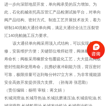
进一步向深部地层开发，单向阀承受的压力增加。为
此，石化机械依托高压管汇产品检测试验平台，对单向
阀产品结构、密封方式、制造工艺开展技术攻关，着力
研制140兆帕大通径单向阀，满足大通径全法兰压裂管
汇140兆帕施工压力要求。
该大通径单向阀采用顶入式结构，可以实现在线维
修，安装维护方便；关键部位堆焊处理，阀体耐冲蚀、
寿命长；阀板采用橡胶全包覆硫化工艺，大大提高阀板
密封性能和使用寿命，抗携砂液冲刷能力强，背压密封
可靠，极限排量可达到每分钟27立方米，为非常规能源
安全高效开发提供强力支撑。（孙海涛 张思勤）
（责任编辑：杨明 审核：蒋文娟 ）
长城润滑油,长城导热油,长城抗磨液压油,长城齿轮油,长
城润滑脂,长城船用油,长城发动机油,长城柴油机油